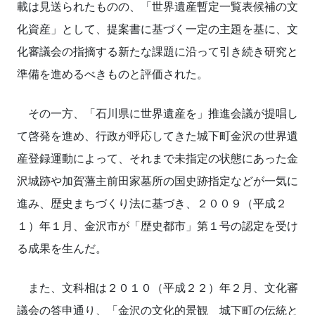
載は見送られたものの、「世界遺産暫定一覧表候補の文
化資産」として、提案書に基づく一定の主題を基に、文
化審議会の指摘する新たな課題に沿って引き続き研究と
準備を進めるべきものと評価された。
その一方、「石川県に世界遺産を」推進会議が提唱し
て啓発を進め、行政が呼応してきた城下町金沢の世界遺
産登録運動によって、それまで未指定の状態にあった金
沢城跡や加賀藩主前田家墓所の国史跡指定などが一気に
進み、歴史まちづくり法に基づき、２００９（平成２
１）年１月、金沢市が「歴史都市」第１号の認定を受け
る成果を生んだ。
また、文科相は２０１０（平成２２）年２月、文化審
議会の答申通り、「金沢の文化的景観 城下町の伝統と