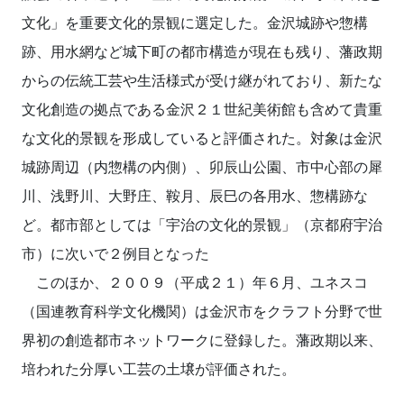
文化」を重要文化的景観に選定した。金沢城跡や惣構
跡、用水網など城下町の都市構造が現在も残り、藩政期
からの伝統工芸や生活様式が受け継がれており、新たな
文化創造の拠点である金沢２１世紀美術館も含めて貴重
な文化的景観を形成していると評価された。対象は金沢
城跡周辺（内惣構の内側）、卯辰山公園、市中心部の犀
川、浅野川、大野庄、鞍月、辰巳の各用水、惣構跡な
ど。都市部としては「宇治の文化的景観」（京都府宇治
市）に次いで２例目となった
このほか、２００９（平成２１）年６月、ユネスコ
（国連教育科学文化機関）は金沢市をクラフト分野で世
界初の創造都市ネットワークに登録した。藩政期以来、
培われた分厚い工芸の土壌が評価された。