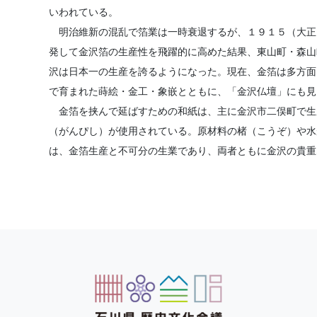
いわれている。
明治維新の混乱で箔業は一時衰退するが、１９１５（大正
発して金沢箔の生産性を飛躍的に高めた結果、東山町・森山
沢は日本一の生産を誇るようになった。現在、金箔は多方面
で育まれた蒔絵・金工・象嵌とともに、「金沢仏壇」にも見
金箔を挟んで延ばすための和紙は、主に金沢市二俣町で生
（がんぴし）が使用されている。原材料の楮（こうぞ）や水
は、金箔生産と不可分の生業であり、両者ともに金沢の貴重