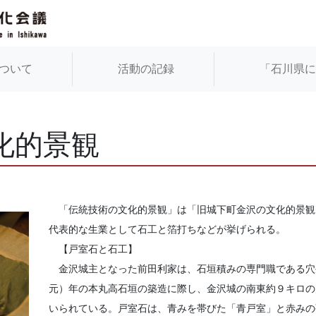
ついて
活動の記録
「石川県
化的景観
「伝統技術の文化的景観」は「旧城下町金沢の文化的景観
代表的な生業として石工と箔打ちなどが挙げられる。
【戸室石と石工】
金沢城主となった前田利家は、石垣積みの専門職である穴生
元）年の本丸高石垣の築造に際し、金沢城の南東約９キロの
いられている。戸室石は、青みを帯びた「青戸室」と赤みの