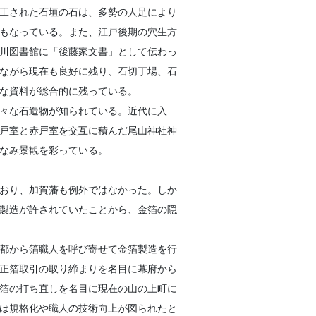
工された石垣の石は、多勢の人足により
もなっている。また、江戸後期の穴生方
川図書館に「後藤家文書」として伝わっ
ながら現在も良好に残り、石切丁場、石
な資料が総合的に残っている。
々な石造物が知られている。近代に入
戸室と赤戸室を交互に積んだ尾山神社神
なみ景観を彩っている。
おり、加賀藩も例外ではなかった。しか
製造が許されていたことから、金箔の隠
都から箔職人を呼び寄せて金箔製造を行
正箔取引の取り締まりを名目に幕府から
箔の打ち直しを名目に現在の山の上町に
は規格化や職人の技術向上が図られたと