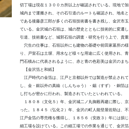
切丁場は現在１３００カ所以上が確認されている。現地で加
城内まで運搬され、その石引道のルートも確認され、地名と
である後藤彦三郎が多くの石垣技術書を書き残し、金沢市玉
ている。金沢城の石垣は、城の歴史とともに技術的に変遷し
引道、技術書など、城郭石垣の調査・研究を行う上で、貴重
穴生の仕事は、石垣以外にも建物の基礎や前田家墓所の様
り、戸室石は土塀、用水など様々な用途に広く使用され、青
門石積みに代表されるように、赤と青の色彩美は金沢のまち
【金沢箔と和紙】
江戸時代の金箔は、江戸と京都以外では製造が禁止されて
し、金・銀以外の真鍮（しんちゅう）・錫（すず）・銅箔は
し打ちが密かに行われ、製造されていたといわれている。
１８０８（文化５）年、金沢城二ノ丸御殿再建に際し、京
った。１８４５（弘化２）年、金沢の町人能登屋佐助は、不
江戸金箔の専売権を獲得し、１８５６（安政３）年には損じ
細工場を設けている。この細工場での作業を通じて、金沢箔